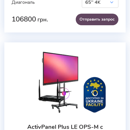
Диагональ
106800
грн.
Отправить запроc
ActivPanel Plus LE OPS-M с