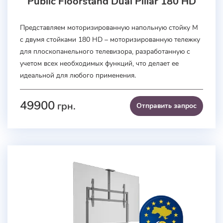
Public Floorstand Dual Pillar 180 HD
Представляем
моторизированную
напольную
стойку
M
с
двумя
стойками
180
HD
–
моторизированную
тележку
для
плоскопанельного
телевизора
,
разработанную
с
учетом
всех
необходимых
функций
,
что
делает
ее
идеальной
для
любого
применения
.
49900
грн.
Отправить запроc