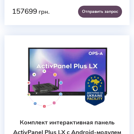
157699
грн.
Отправить запроc
Комплект интерактивная панель
ActivPanel Plus LX с Android-модулем